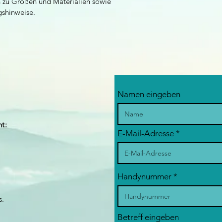
en zu Größen und Materialien sowie 
gshinweise.
Namen eingeben
t:
E-Mail-Adresse
Handynummer
s.
Betreff eingeben