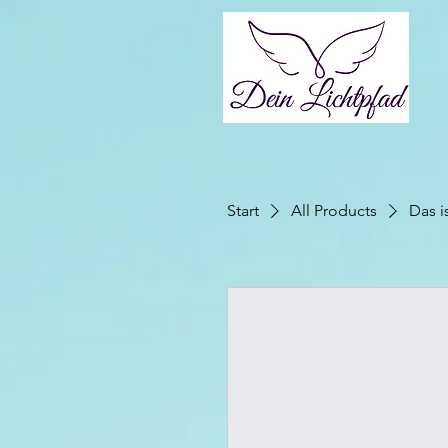
Start
All Products
Das i